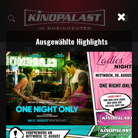
Ausgewählte Highlights
Programm
Tickets
Events
KONTRA K:
ORCHESTRATED -
CHANNEL AID 26
#SPECIAL EVENT
120 MIN.