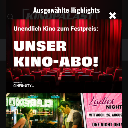
Ausgewählte Highlights
Programm
Tickets
Events
PROGRAMMÜBERSICHT
Filter deaktivieren
Animation
Alle Tage
Heute
Morgen