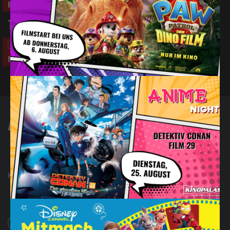
Matinee So. 13:00Uhr
Toy Story 5
🇩🇪
#Abenteuer
#Animation
#Komödie
#Familie
Matinee So. 12:30Uhr
Kontakt
FAQ
Impressum