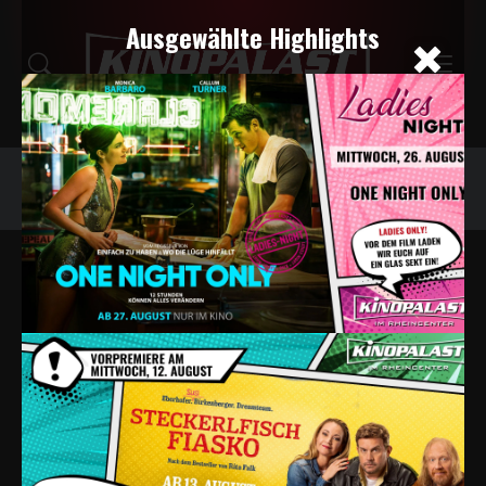
Ausgewählte Highlights
Programm
Tickets
Events
PROGRAMMÜBERSICHT
Filter deaktivieren
Abenteuer
Alle Tage
Heute
Morgen